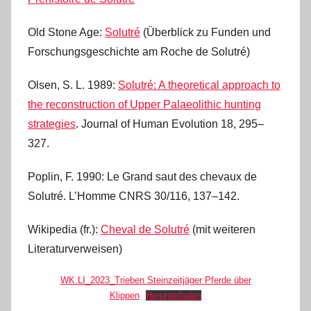
Old Stone Age:
Solutré
(Überblick zu Funden und
Forschungsgeschichte am Roche de Solutré)
Olsen, S. L. 1989:
Solutré: A theoretical approach to
the reconstruction of Upper Palaeolithic hunting
strategies
. Journal of Human Evolution 18, 295‒
327.
Poplin, F. 1990: Le Grand saut des chevaux de
Solutré. L’Homme CNRS 30/116,‎ 137–142.
Wikipedia (fr.):
Cheval de Solutré
(mit weiteren
Literaturverweisen)
WK.LI_2023_Trieben Steinzeitjäger Pferde über
Klippen
Herunterladen