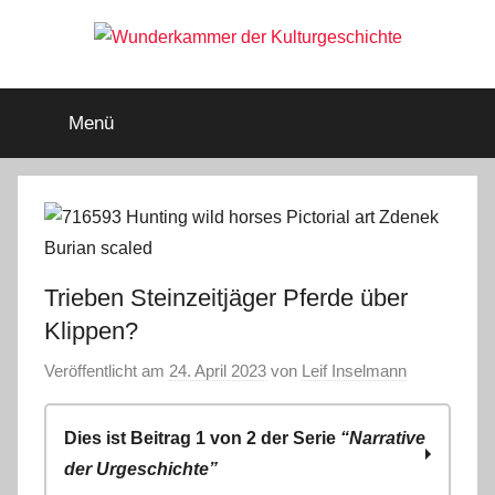
Zum
Inhalt
springen
Wunderkammer
Rätsel
der
Menü
Geschichte
der
&
Archäologie
Kulturgeschichte
Trieben Steinzeitjäger Pferde über
Klippen?
Veröffentlicht am
24. April 2023
von
Leif Inselmann
Dies ist Beitrag 1 von 2 der Serie
“Narrative
der Urgeschichte”