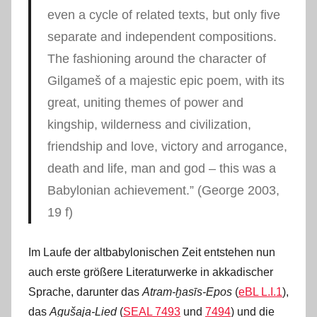
even a cycle of related texts, but only five
separate and independent compositions.
The fashioning around the character of
Gilgameš of a majestic epic poem, with its
great, uniting themes of power and
kingship, wilderness and civilization,
friendship and love, victory and arrogance,
death and life, man and god ‒ this was a
Babylonian achievement.” (George 2003,
19 f)
Im Laufe der altbabylonischen Zeit entstehen nun
auch erste größere Literaturwerke in akkadischer
Sprache, darunter das
Atram-ḫasīs-Epos
(
eBL L.I.1
),
das
Agušaja-Lied
(
SEAL 7493
und
7494
) und die