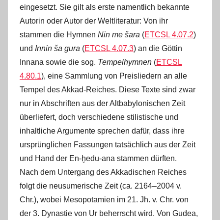
eingesetzt. Sie gilt als erste namentlich bekannte
Autorin oder Autor der Weltliteratur: Von ihr
stammen die Hymnen
Nin me šara
(
ETCSL 4.07.2
)
und
Innin ša gura
(
ETCSL 4.07.3
) an die Göttin
Innana sowie die sog.
Tempelhymnen
(
ETCSL
4.80.1
), eine Sammlung von Preisliedern an alle
Tempel des Akkad-Reiches. Diese Texte sind zwar
nur in Abschriften aus der Altbabylonischen Zeit
überliefert, doch verschiedene stilistische und
inhaltliche Argumente sprechen dafür, dass ihre
ursprünglichen Fassungen tatsächlich aus der Zeit
und Hand der En-ḫedu-ana stammen dürften.
Nach dem Untergang des Akkadischen Reiches
folgt die neusumerische Zeit (ca. 2164‒2004 v.
Chr.), wobei Mesopotamien im 21. Jh. v. Chr. von
der 3. Dynastie von Ur beherrscht wird. Von Gudea,