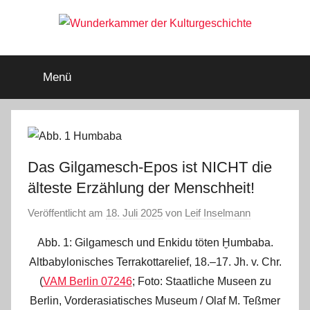
Zum
Inhalt
springen
Wunderkammer
Rätsel
der
Menü
Geschichte
der
&
Archäologie
Kulturgeschichte
Das Gilgamesch-Epos ist NICHT die
älteste Erzählung der Menschheit!
Veröffentlicht am
18. Juli 2025
von
Leif Inselmann
Abb. 1: Gilgamesch und Enkidu töten Ḫumbaba.
Altbabylonisches Terrakottarelief, 18.‒17. Jh. v. Chr.
(
VAM Berlin 07246
; Foto: Staatliche Museen zu
Berlin, Vorderasiatisches Museum / Olaf M. Teßmer