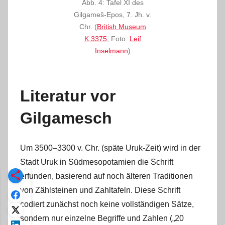
Abb. 4: Tafel XI des
Gilgameš-Epos, 7. Jh. v.
Chr. (
British Museum
K.3375
; Foto:
Leif
Inselmann
)
Literatur vor
Gilgamesch
Um 3500‒3300 v. Chr. (späte Uruk-Zeit) wird in der
Stadt Uruk in Südmesopotamien die Schrift
erfunden, basierend auf noch älteren Traditionen
von Zählsteinen und Zahltafeln. Diese Schrift
codiert zunächst noch keine vollständigen Sätze,
sondern nur einzelne Begriffe und Zahlen („20