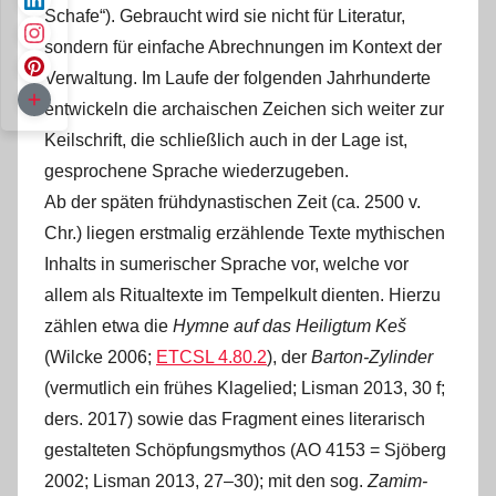
Schafe“). Gebraucht wird sie nicht für Literatur,
sondern für einfache Abrechnungen im Kontext der
Verwaltung. Im Laufe der folgenden Jahrhunderte
entwickeln die archaischen Zeichen sich weiter zur
Keilschrift, die schließlich auch in der Lage ist,
gesprochene Sprache wiederzugeben.
Ab der späten frühdynastischen Zeit (ca. 2500 v.
Chr.) liegen erstmalig erzählende Texte mythischen
Inhalts in sumerischer Sprache vor, welche vor
allem als Ritualtexte im Tempelkult dienten. Hierzu
zählen etwa die
Hymne auf das Heiligtum Keš
(Wilcke 2006;
ETCSL 4.80.2
), der
Barton-Zylinder
(vermutlich ein frühes Klagelied; Lisman 2013, 30 f;
ders. 2017) sowie das Fragment eines literarisch
gestalteten Schöpfungsmythos (AO 4153 = Sjöberg
2002; Lisman 2013, 27‒30); mit den sog.
Zamim-