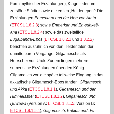
Form mythischer Erzählungen), Klagelieder um
zerstörte Städte sowie die ersten „Heldenepen“: Die
Erzählungen
Enmerkara und der Herr von Arata
(
ETCSL 1.8.2.3
) sowie
Enmerkar und En-suḫkeš-
ana
(
ETSL 1.8.2.4
) sowie das zweiteilige
Lugalbanda-Epos
(
ETCSL 1.8.2.1
und
1.8.2.2
)
berichten ausführlich von den Heldentaten der
unmittelbaren Vorgänger Gilgameschs als
Herrscher von Uruk. Zudem liegen mehrere
sumerische Erzählungen über den König
Gilgamesch vor, die später teilweise Eingang in das
akkadische Gilgamesch-Epos fanden:
Gilgamesch
und Akka
(
ETCSL 1.8.1.1
),
Gilgamesch und der
Himmelsstier
(
ETCSL 1.8.1.2
),
Gilgamesch und
Ḫuwawa
(Version A:
ETCSL 1.8.1.5
; Version B:
ETCSL 1.8.1.5.1
),
Gilgamesch, Enkidu und die