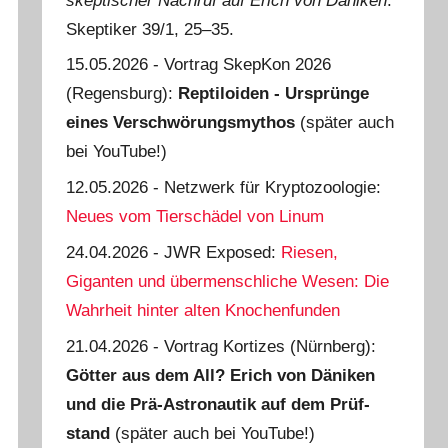
skeptischer Nachruf auf Erich von Däniken
.
Skeptiker 39/1, 25‒35.
15.05.2026 - Vortrag SkepKon 2026
(Regensburg):
Reptiloiden - Ursprünge
eines Verschwörungsmythos
(später auch
bei YouTube!)
12.05.2026 - Netzwerk für Kryptozoologie:
Neues vom Tierschädel von Linum
24.04.2026 - JWR Exposed:
Riesen,
Giganten und übermenschliche Wesen: Die
Wahrheit hinter alten Knochenfunden
21.04.2026 - Vortrag Kortizes (Nürnberg):
Götter aus dem All? Erich von Däniken
und die Prä-Astro­nautik auf dem Prüf­
stand
(später auch bei YouTube!)