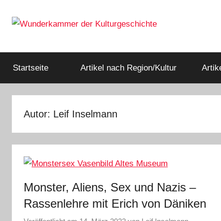
Zum
Inhalt
springen
Rätsel
Wunderkammer
der
Geschichte
Startseite
Artikel nach Region/Kultur
Arti
der
&
Archäologie
Kulturgeschichte
Autor:
Leif Inselmann
Monster, Aliens, Sex und Nazis –
Rassenlehre mit Erich von Däniken