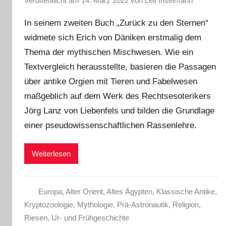
Veröffentlicht am
14. März 2022
von
Leif Inselmann
In seinem zweiten Buch „Zurück zu den Sternen“
widmete sich Erich von Däniken erstmalig dem
Thema der mythischen Mischwesen. Wie ein
Textvergleich herausstellte, basieren die Passagen
über antike Orgien mit Tieren und Fabelwesen
maßgeblich auf dem Werk des Rechtsesoterikers
Jörg Lanz von Liebenfels und bilden die Grundlage
einer pseudowissenschaftlichen Rassenlehre.
Weiterlesen
Europa
,
Alter Orient
,
Altes Ägypten
,
Klassische Antike
,
Kryptozoologie
,
Mythologie
,
Prä-Astronautik
,
Religion
,
Riesen
,
Ur- und Frühgeschichte