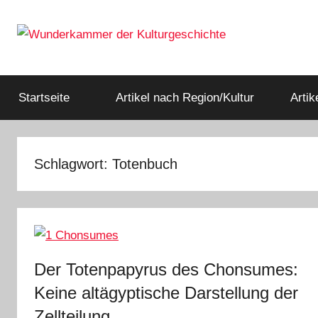
Zum
Inhalt
springen
Rätsel
Wunderkammer
der
Geschichte
Startseite
Artikel nach Region/Kultur
Arti
der
&
Archäologie
Kulturgeschichte
Schlagwort:
Totenbuch
Der Totenpapyrus des Chonsumes:
Keine altägyptische Darstellung der
Zellteilung