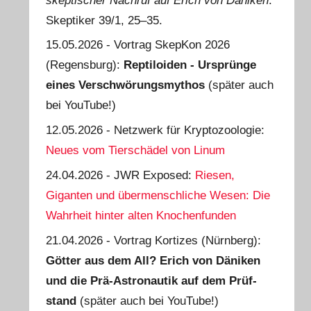
skeptischer Nachruf auf Erich von Däniken
.
Skeptiker 39/1, 25‒35.
15.05.2026 - Vortrag SkepKon 2026
(Regensburg):
Reptiloiden - Ursprünge
eines Verschwörungsmythos
(später auch
bei YouTube!)
12.05.2026 - Netzwerk für Kryptozoologie:
Neues vom Tierschädel von Linum
24.04.2026 - JWR Exposed:
Riesen,
Giganten und übermenschliche Wesen: Die
Wahrheit hinter alten Knochenfunden
21.04.2026 - Vortrag Kortizes (Nürnberg):
Götter aus dem All? Erich von Däniken
und die Prä-Astro­nautik auf dem Prüf­
stand
(später auch bei YouTube!)