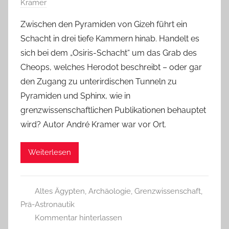
Kramer
Zwischen den Pyramiden von Gizeh führt ein
Schacht in drei tiefe Kammern hinab. Handelt es
sich bei dem „Osiris-Schacht“ um das Grab des
Cheops, welches Herodot beschreibt – oder gar
den Zugang zu unterirdischen Tunneln zu
Pyramiden und Sphinx, wie in
grenzwissenschaftlichen Publikationen behauptet
wird? Autor André Kramer war vor Ort.
Weiterlesen
Altes Ägypten
,
Archäologie
,
Grenzwissenschaft
,
Prä-Astronautik
Kommentar hinterlassen