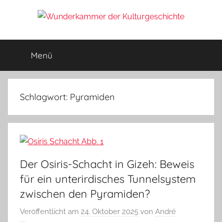
Zum
Inhalt
Wunderkammer
springen
Rätsel
der
Menü
der
Geschichte
&
Archäologie
Kulturgeschichte
Schlagwort:
Pyramiden
Der Osiris-Schacht in Gizeh: Beweis
für ein unterirdisches Tunnelsystem
zwischen den Pyramiden?
Veröffentlicht am
24. Oktober 2025
von
André