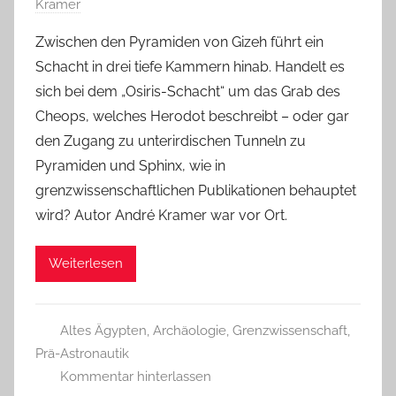
Kramer
Zwischen den Pyramiden von Gizeh führt ein
Schacht in drei tiefe Kammern hinab. Handelt es
sich bei dem „Osiris-Schacht“ um das Grab des
Cheops, welches Herodot beschreibt – oder gar
den Zugang zu unterirdischen Tunneln zu
Pyramiden und Sphinx, wie in
grenzwissenschaftlichen Publikationen behauptet
wird? Autor André Kramer war vor Ort.
Weiterlesen
Altes Ägypten
,
Archäologie
,
Grenzwissenschaft
,
Prä-Astronautik
Kommentar hinterlassen