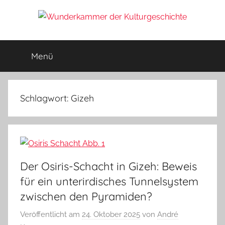
Zum
Inhalt
Wunderkammer
springen
Rätsel
der
Menü
der
Geschichte
&
Archäologie
Kulturgeschichte
Schlagwort:
Gizeh
Der Osiris-Schacht in Gizeh: Beweis
für ein unterirdisches Tunnelsystem
zwischen den Pyramiden?
Veröffentlicht am
24. Oktober 2025
von
André