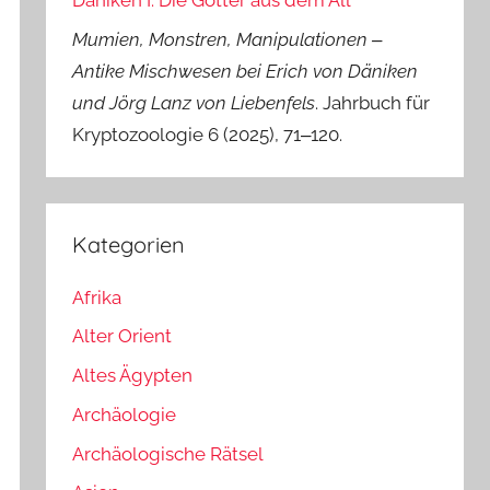
Däniken I: Die Götter aus dem All
Mumien, Monstren, Manipulationen ‒
Antike Mischwesen bei Erich von Däniken
und Jörg Lanz von Liebenfels
. Jahrbuch für
Kryptozoologie 6 (2025), 71‒120.
Kategorien
Afrika
Alter Orient
Altes Ägypten
Archäologie
Archäologische Rätsel