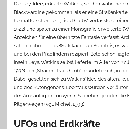
Die Ley-Idee, erklärte Watkins, sei ihm während ei
Blackwardine gekommen, als er eine Straßenkarte b
heimatforschenden „Field Clubs“ verfasste er einen
1922) und später zu einer Monografie erweiterte (W
Anzeichen für eine überhitzte Fantasie verfasst. A
sahen, nahmen das Werk kaum zur Kenntnis; es wu
und bei den Pfadfindern rezipiert. Bald schon ‚jag
Inseln Leys. Watkins selbst lieferte im Alter von 7
1932); ein „Straight Track Club“ gründete sich, in 
Dabei gesellten sich zu Watkins’ Idee des alten, 
und des Rutengehens. Ebenfalls wurden Vorläufer W
des Archäologen Lockyer in Stonehenge oder die For
Pilgerwegen (vgl. Michell 1993).
UFOs und Erdkräfte