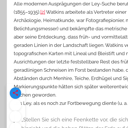
Alle modernen Ausprägungen der Ley-Suche beruf
(1855–1935).
[2]
Watkins arbeitete als Vertreter einer 
Archäologie, Heimatkunde, war Fotografiepionier, m
Belichtungsmesser) und bekämpfte das metrische S
aber seine Entdeckung, dass früh- und vormittelal
geraden Linien in der Landschaft liegen. Watkins 
topografischen Karten mit Lineal und Bleistift und
Ausrichtungen der letzte feststellbare Rest des fr
geradlinigen Schneisen im Forst bestanden habe,
Abständen durch Menhire, Teiche, Erdhügel und Si
Markierungspunkte hätten sich später weiterentwic
Kirchen geworden.
Das Ley, als es noch zur Fortbewegung diente (u. a. 
„Stellen Sie sich eine Feenkette vor, die sic