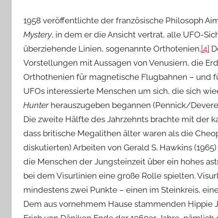
1958 veröffentlichte der französische Philosoph A
Mystery
, in dem er die Ansicht vertrat, alle UFO-S
überziehende Linien, sogenannte Orthotenien.
[4]
De
Vorstellungen mit Aussagen von Venusiern, die Erd
Orthothenien für magnetische Flugbahnen – und für
UFOs interessierte Menschen um sich, die sich wie
Hunter
herauszugeben begannen (Pennick/Devereux
Die zweite Hälfte des Jahrzehnts brachte mit der k
dass britische Megalithen älter waren als die Che
diskutierten) Arbeiten von Gerald S. Hawkins (196
die Menschen der Jungsteinzeit über ein hohes a
bei dem Visurlinien eine große Rolle spielten. Visur
mindestens zwei Punkte – einen im Steinkreis, ei
Dem aus vornehmem Hause stammenden Hippie John