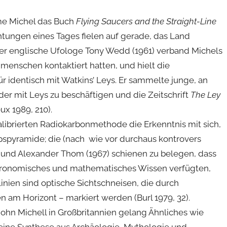
ime Michel das Buch
Flying Saucers and the Straight-Line
ichtungen eines Tages fielen auf gerade, das Land
r englische Ufologe Tony Wedd (1961) verband Michels
menschen kontaktiert hatten, und hielt die
 identisch mit Watkins’ Leys. Er sammelte junge, an
der mit Leys zu beschäftigen und die Zeitschrift
The Ley
 1989, 210).
alibrierten Radiokarbonmethode die Erkenntnis mit sich,
opspyramide; die (nach wie vor durchaus kontrovers
5) und Alexander Thom (1967) schienen zu belegen, dass
stronomisches und mathematisches Wissen verfügten,
linien sind optische Sichtschneisen, die durch
nen am Horizont – markiert werden (Burl 1979, 32).
 Michell in Großbritannien gelang Ähnliches wie