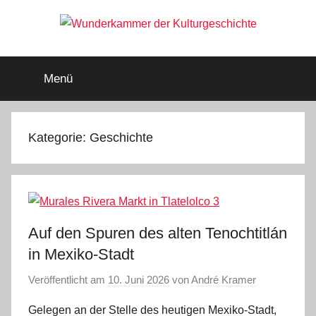
Zum
Inhalt
springen
Wunderkammer
Rätsel
der
Menü
Geschichte
der
&
Archäologie
Kulturgeschichte
Kategorie:
Geschichte
Auf den Spuren des alten Tenochtitlán
in Mexiko-Stadt
Veröffentlicht am
10. Juni 2026
von
André Kramer
Gelegen an der Stelle des heutigen Mexiko-Stadt,