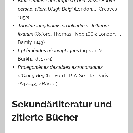
Binae tabulae geographica, una Nassir Eddini
(London, J. Greaves
persae, altera Ulugh Beigi
1652)
Tabulae longitudinis ac latitudinis stellarum
(Oxford, Thomas Hyde 1665; London, F.
fixarum
Bamly 1843)
(hg. von M.
Ephèmèrides gèographiques
Burkhardt 1799)
Prolégomènes destables astronomiques
(hg. von L. P. A. Sédillet, Paris
d’Oloug-Beg
1847‒53, 2 Bände)
Sekundärliteratur und
zitierte Bücher