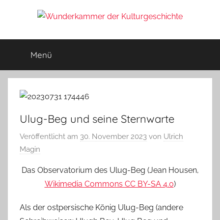
Zum
Inhalt
Wunderkammer
springen
Rätsel
der
Menü
der
Geschichte
&
Archäologie
Kulturgeschichte
Ulug-Beg und seine Sternwarte
Veröffentlicht am
30. November 2023
von
Ulrich
Magin
Das Observatorium des Ulug-Beg (Jean Housen,
Wikimedia Commons CC BY-SA 4.0
)
Als der ostpersische König Ulug-Beg (andere