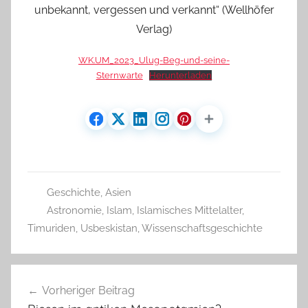
unbekannt, vergessen und verkannt“ (Wellhöfer
Verlag)
WK.UM_2023_Ulug-Beg-und-seine-
Sternwarte
Herunterladen
Geschichte
,
Asien
Astronomie
,
Islam
,
Islamisches Mittelalter
,
Timuriden
,
Usbeskistan
,
Wissenschaftsgeschichte
Beitragsnavigation
Vorheriger Beitrag