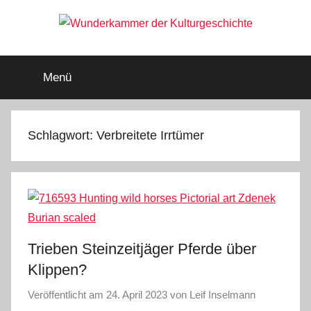
Zum
Inhalt
springen
Wunderkammer
Rätsel
der
Menü
Geschichte
der
&
Archäologie
Kulturgeschichte
Schlagwort:
Verbreitete Irrtümer
Trieben Steinzeitjäger Pferde über
Klippen?
Veröffentlicht am
24. April 2023
von
Leif Inselmann