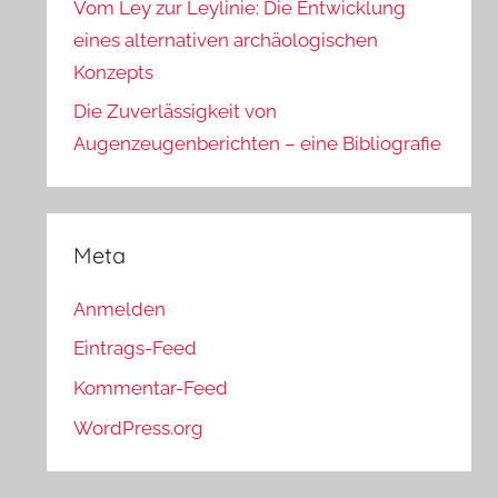
Vom Ley zur Leylinie: Die Entwicklung
eines alternativen archäologischen
Konzepts
Die Zuverlässigkeit von
Augenzeugenberichten – eine Bibliografie
Meta
Anmelden
Eintrags-Feed
Kommentar-Feed
WordPress.org