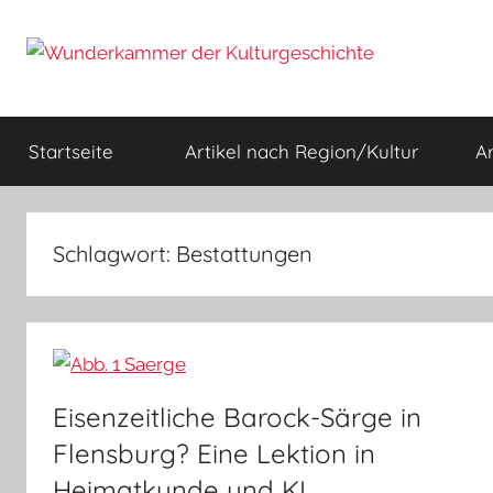
Zum
Inhalt
springen
Wunderkammer
Rätsel
der
Startseite
Artikel nach Region/Kultur
A
Geschichte
der
&
Archäologie
Kulturgeschichte
Schlagwort:
Bestattungen
Eisenzeitliche Barock-Särge in
Flensburg? Eine Lektion in
Heimatkunde und KI