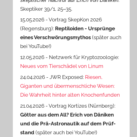
skeptischer Nachruf auf Erich von Däniken
Skeptiker 39/1, 25‒35.
15.05.2026 - Vortrag SkepKon 2026
(Regensburg):
Reptiloiden - Ursprünge
eines Verschwörungsmythos
(später auch
bei YouTube!)
12.05.2026 - Netzwerk für Kryptozoologie:
Neues vom Tierschädel von Linum
24.04.2026 - JWR Exposed:
Riesen,
Giganten und übermenschliche Wesen:
Die Wahrheit hinter alten Knochenfunden
21.04.2026 - Vortrag Kortizes (Nürnberg):
Götter aus dem All? Erich von Däniken
und die Prä-Astro­nautik auf dem Prüf­
stand
(später auch bei YouTube!)