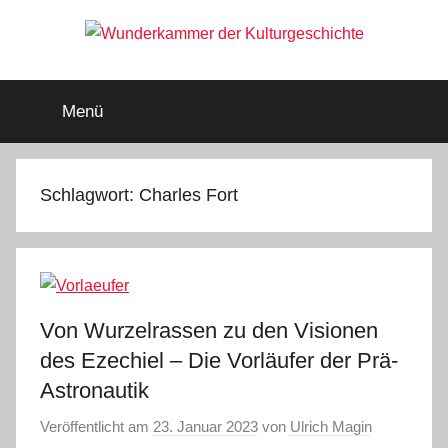
Zum
Inhalt
springen
Wunderkammer
Rätsel
der
Menü
Geschichte
der
&
Archäologie
Kulturgeschichte
Schlagwort:
Charles Fort
Von Wurzelrassen zu den Visionen
des Ezechiel – Die Vorläufer der Prä-
Astronautik
Veröffentlicht am
23. Januar 2023
von
Ulrich Magin