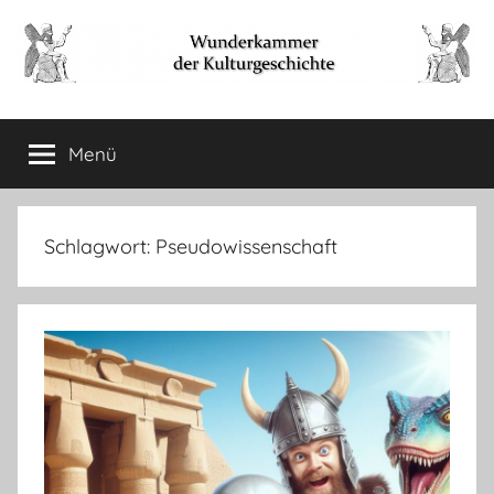
Zum
Inhalt
springen
Wunderkammer
Rätsel
der
Menü
der
Geschichte
&
Archäologie
Kulturgeschichte
Schlagwort:
Pseudowissenschaft