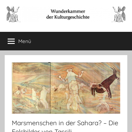
Zum
Inhalt
springen
Wunderkammer
Rätsel
der
Menü
der
Geschichte
&
Archäologie
Kulturgeschichte
Marsmenschen in der Sahara? – Die
Felsbilder von Tassili