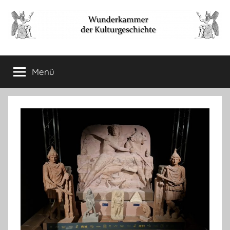
Zum
Inhalt
springen
Wunderkammer
Rätsel
der
Menü
der
Geschichte
&
Archäologie
Kulturgeschichte