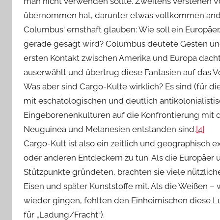
man nicht verwenden sollte. Zweitens verstehen V
übernommen hat, darunter etwas vollkommen ander
Columbus‘ ernsthaft glauben: Wie soll ein Europäer,
gerade gesagt wird? Columbus deutete Gesten und 
ersten Kontakt zwischen Amerika und Europa dachten
auserwählt und übertrug diese Fantasien auf das Ve
Was aber sind Cargo-Kulte wirklich? Es sind (für 
mit eschatologischen und deutlich antikolonialistis
Eingeborenenkulturen auf die Konfrontierung mit d
Neuguinea und Melanesien entstanden sind.
[4]
Cargo-Kult ist also ein zeitlich und geographisch ex
oder anderen Entdeckern zu tun. Als die Europäer
Stützpunkte gründeten, brachten sie viele nützlich
Eisen und später Kunststoffe mit. Als die Weißen – 
wieder gingen, fehlten den Einheimischen diese Lu
für „Ladung/Fracht“).