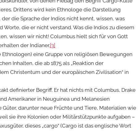
olkskundler, von denen Fiebag den Begriff Cargo-Kulte
es. Drittens wird kein Ethnologe die Darstellung
 der die Sprache der Indios nicht kennt, wissen, was
Worte, die er nicht verstand. Was die Indios zu diesem
, wissen wir nicht! Columbus hielt sich für von Gott
rhalten der Indianer.
[3]
die Ethnologen) eine Gruppe von religiösen Bewegungen
chen Inhalten, die ab 1875 als „Reaktion der
em Christentum und der europäischen Zivilisation“ in
akt definierter Begriff. Er hat nichts mit Columbus, Drake
 und Amerikaner in Neuguinea und Melanesien
e Güter, darunter neue Früchte und Tiere, Materialien wie
weil sie ihre Kolonien oder Militärstützpunkte aufgaben –
xusgüter, dieses „cargo“ (Cargo ist das englische Wort