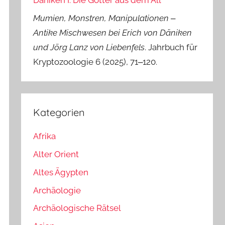
Däniken I: Die Götter aus dem All
Mumien, Monstren, Manipulationen ‒
Antike Mischwesen bei Erich von Däniken
und Jörg Lanz von Liebenfels
. Jahrbuch für
Kryptozoologie 6 (2025), 71‒120.
Kategorien
Afrika
Alter Orient
Altes Ägypten
Archäologie
Archäologische Rätsel