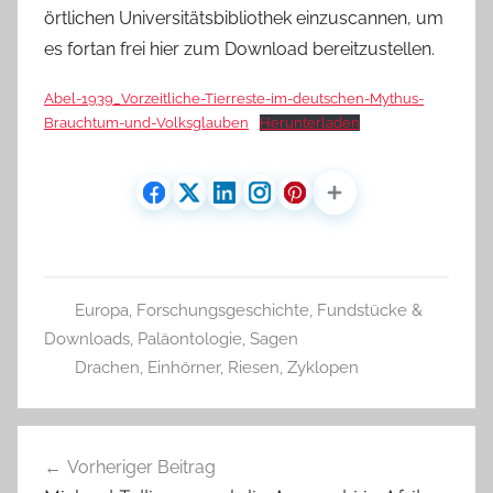
örtlichen Universitätsbibliothek einzuscannen, um
es fortan frei hier zum Download bereitzustellen.
Abel-1939_Vorzeitliche-Tierreste-im-deutschen-Mythus-
Brauchtum-und-Volksglauben
Herunterladen
Europa
,
Forschungsgeschichte
,
Fundstücke &
Downloads
,
Paläontologie
,
Sagen
Drachen
,
Einhörner
,
Riesen
,
Zyklopen
Beitragsnavigation
Vorheriger Beitrag