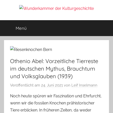
Zum
Inhalt
Wunderkammer
springen
Rätsel
der
Menü
der
Geschichte
&
Archäologie
Kulturgeschichte
Othenio Abel: Vorzeitliche Tierreste
im deutschen Mythus, Brauchtum
und Volksglauben (1939)
Veröffentlicht am
24. Juni 2021
von
Leif Inselmann
Noch heute spüren wir Faszination und Ehrfurcht,
wenn wir die fossilen Knochen prähistorischer
Tiere erblicken. In früheren Zeiten, da weder