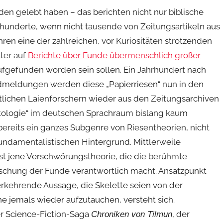
Erden gelebt haben – das berichten nicht nur biblische
hunderte, wenn nicht tausende von Zeitungsartikeln aus
ren eine der zahlreichen, vor Kuriositäten strotzenden
äter auf
Berichte über Funde übermenschlich großer
ufgefunden worden sein sollen. Ein Jahrhundert nach
undmeldungen werden diese „Papierriesen“ nun in den
tlichen Laienforschern wieder aus den Zeitungsarchiven
tologie“ im deutschen Sprachraum bislang kaum
a bereits ein ganzes Subgenre von Riesentheorien, nicht
-fundamentalistischen Hintergrund. Mittlerweile
t jene Verschwörungstheorie, die die berühmte
tuschung der Funde verantwortlich macht. Ansatzpunkt
rkehrende Aussage, die Skelette seien von der
e jemals wieder aufzutauchen, versteht sich.
r Science-Fiction-Saga
, der
Chroniken von Tilmun