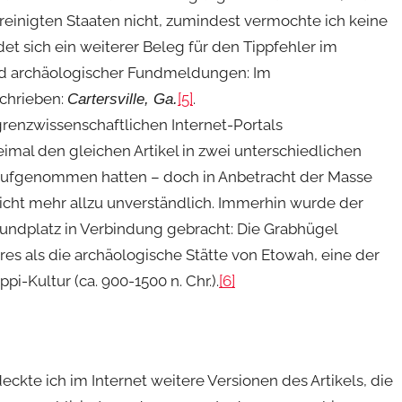
 Vereinigten Staaten nicht, zumindest vermochte ich keine
et sich ein weiterer Beleg für den Tippfehler im
nd archäologischer Fundmeldungen: Im
schrieben:
[5]
.
Cartersville, Ga.
grenzwissenschaftlichen Internet-Portals
weimal den gleichen Artikel in zwei unterschiedlichen
 aufgenommen hatten – doch in Anbetracht der Masse
nicht mehr allzu unverständlich. Immerhin wurde der
Fundplatz in Verbindung gebracht: Die Grabhügel
res als die archäologische Stätte von Etowah, eine der
i-Kultur (ca. 900-1500 n. Chr.).
[6]
kte ich im Internet weitere Versionen des Artikels, die