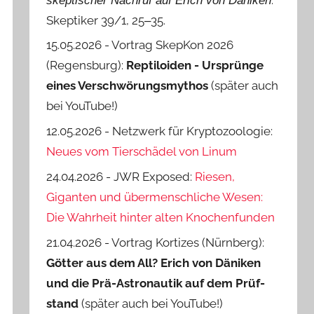
skeptischer Nachruf auf Erich von Däniken
Skeptiker 39/1, 25‒35.
15.05.2026 - Vortrag SkepKon 2026
(Regensburg):
Reptiloiden - Ursprünge
eines Verschwörungsmythos
(später auch
bei YouTube!)
12.05.2026 - Netzwerk für Kryptozoologie:
Neues vom Tierschädel von Linum
24.04.2026 - JWR Exposed:
Riesen,
Giganten und übermenschliche Wesen:
Die Wahrheit hinter alten Knochenfunden
21.04.2026 - Vortrag Kortizes (Nürnberg):
Götter aus dem All? Erich von Däniken
und die Prä-Astro­nautik auf dem Prüf­
stand
(später auch bei YouTube!)