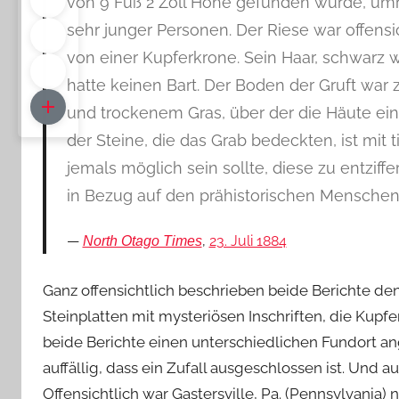
von 9 Fuß 2 Zoll Höhe gefunden wurde, umr
sehr junger Personen. Der Riese war offensi
von einer Kupferkrone. Sein Haar, schwarz wi
hatte keinen Bart. Der Boden der Gruft war 
und trockenem Gras, über der die Häute eini
der Steine, die das Grab bedeckten, ist mit
jemals möglich sein sollte, diese zu entziff
in Bezug auf den prähistorischen Menschen
,
23. Juli 1884
North Otago Times
Ganz offensichtlich beschrieben beide Berichte de
Steinplatten mit mysteriösen Inschriften, die Kup
beide Berichte einen unterschiedlichen Fundort a
auffällig, dass ein Zufall ausgeschlossen ist. Und 
Offensichtlich war Gastersville, Pa. (Pennsylvania) 