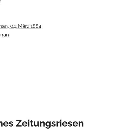
n
an, 04. März 1884
hman
nes Zeitungsriesen