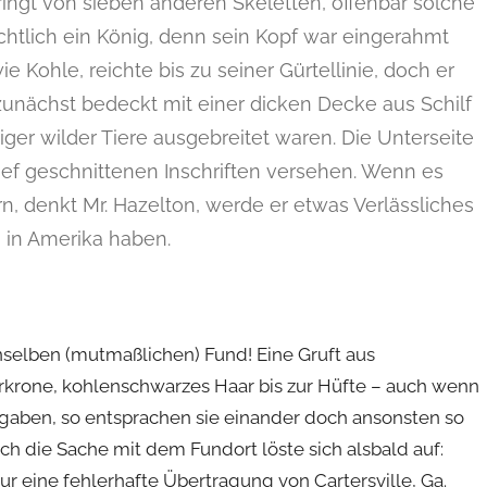
ingt von sieben anderen Skeletten, offenbar solche
chtlich ein König, denn sein Kopf war eingerahmt
e Kohle, reichte bis zu seiner Gürtellinie, doch er
zunächst bedeckt mit einer dicken Decke aus Schilf
ger wilder Tiere ausgebreitet waren. Die Unterseite
 tief geschnittenen Inschriften versehen. Wenn es
ern, denkt Mr. Hazelton, werde er etwas Verlässliches
 in Amerika haben.
nselben (mutmaßlichen) Fund! Eine Gruft aus
ferkrone, kohlenschwarzes Haar bis zur Hüfte – auch wenn
ngaben, so entsprachen sie einander doch ansonsten so
auch die Sache mit dem Fundort löste sich alsbald auf:
nur eine fehlerhafte Übertragung von Cartersville, Ga.