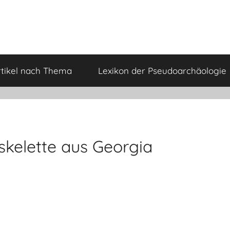
rtikel nach Thema
Lexikon der Pseudoarchäologie
skelette aus Georgia