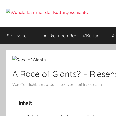
Zum
Inhalt
springen
Wunderkammer
Rätsel
der
Startseite
Artikel nach Region/Kultur
A
Geschichte
der
&
Archäologie
Kulturgeschichte
A Race of Giants? – Riesen
Veröffentlicht am
24. Juni 2021
von
Leif Inselmann
Inhalt