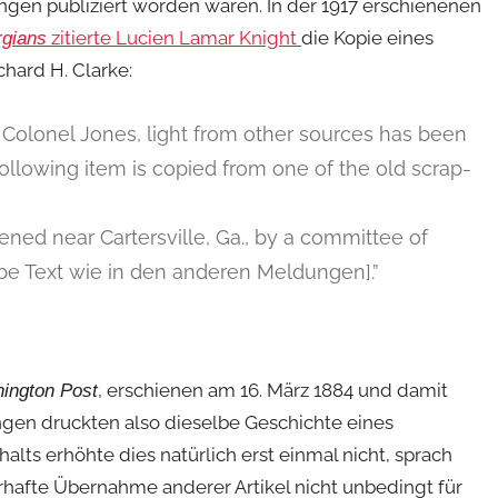
ngen publiziert worden waren. In der 1917 erschienenen
zitierte Lucien Lamar Knight
die Kopie eines
rgians
chard H. Clarke:
y Colonel Jones, light from other sources has been
llowing item is copied from one of the old scrap-
ned near Cartersville, Ga., by a committee of
elbe Text wie in den anderen Meldungen].”
, erschienen am 16. März 1884 und damit
ington Post
ungen druckten also dieselbe Geschichte eines
alts erhöhte dies natürlich erst einmal nicht, sprach
rhafte Übernahme anderer Artikel nicht unbedingt für