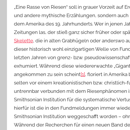
„Eine Rasse von Riesen“ soll in grauer Vorzeit auf 
und andere mythische Erzählungen, sondern auch 
dem Amerika des 19. Jahrhunderts. Wer in jenen Jah
Zeitungen las, der stieß ganz sicher früher oder sp
Skelette
, die in alten Grabhügeln oder anderswo a
dieser historisch wohl einzigartigen Welle von F
letzten Jahren von grenz- bzw. pseudowissenschaf
exhumiert. Während diese wiedererwachte „Gigan
angekommen zu sein scheint
[1]
, floriert in Amerik
selten vor einem kreationistischen bzw. christlich
untrennbar verbunden mit dem Riesenphänomen is
Smithsonian Institution für die systematische Ver
hierfür ist die in den Fundmeldungen immer wiede
Smithsonian Institution weggeschafft worden – ohn
Während der Recherchen für einen neuen Band de