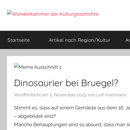
Zum
Inhalt
springen
Wunderkammer
Rätsel
der
Startseite
Artikel nach Region/Kultur
A
Geschichte
der
&
Archäologie
Kulturgeschichte
Dinosaurier bei Bruegel?
Veröffentlicht am
5. November 2025
von
Leif Inselmann
Stimmt es, dass auf einem Gemälde aus dem 16. J
– abgebildet sind?
Manche Behauptungen sind so absurd, dass man si