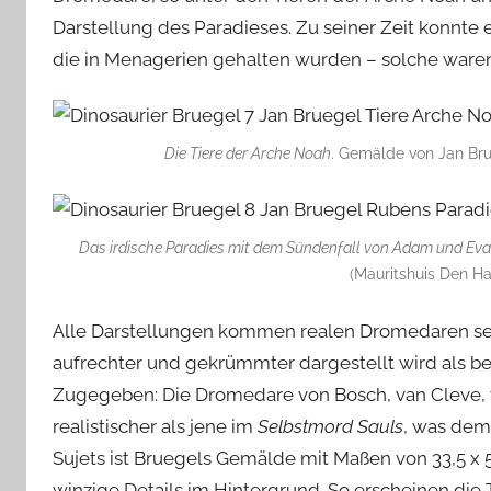
Darstellung des Paradieses. Zu seiner Zeit konnte e
die in Menagerien gehalten wurden – solche waren 
Die Tiere der Arche Noah
. Gemälde von Jan Brue
Das irdische Paradies mit dem Sündenfall von Adam und Eva
(Mauritshuis Den H
Alle Darstellungen kommen realen Dromedaren seh
aufrechter und gekrümmter dargestellt wird als b
Zugegeben: Die Dromedare von Bosch, van Cleve, v
realistischer als jene im
Selbstmord Sauls
, was dem
Sujets ist Bruegels Gemälde mit Maßen von 33,5 x 55
winzige Details im Hintergrund. So erscheinen die 