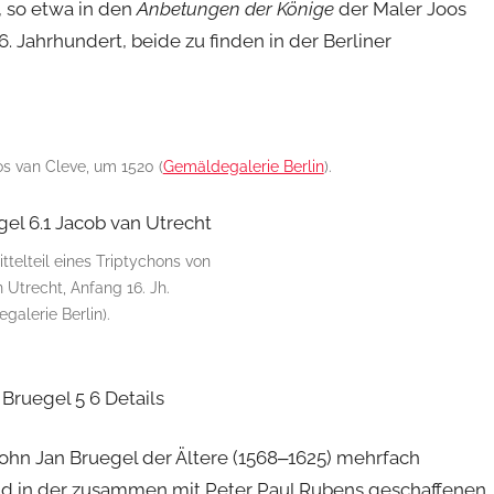
n, so etwa in den
Anbetungen der Könige
der Maler Joos
 Jahrhundert, beide zu finden in der Berliner
os van Cleve, um 1520 (
Gemäldegalerie Berlin
).
ittelteil eines Triptychons von
 Utrecht, Anfang 16. Jh.
galerie Berlin).
Sohn Jan Bruegel der Ältere (1568‒1625) mehrfach
nd in der zusammen mit Peter Paul Rubens geschaffenen