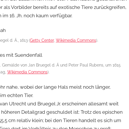
r als Vorbilder bereits auf exotische Tiere zurückgreifen,
im 16. Jh. noch kaum verfügbar.
gel d. Ä., 1613 (
Getty Center
,
Wikimedia Commons
).
. Gemälde von Jan Bruegel d. Ä und Peter Paul Rubens, um 1615
aag,
Wikimedia Commons
).
r nahe, wobei der lange Hals meist noch länger,
eim echten Tier.
an Utrecht und Bruegel Jr. erscheinen allesamt weit
 höheren Detailgrad geschuldet ist: Trotz des epischen
,5 cm relativ klein; bei den Tieren handelt es sich um
Tiere dort im Verhältnis zu den Menschen zu groß;