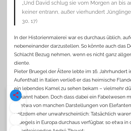
„Und David schlug sie vom Morgen an bis a
keiner entrann, außer vierhundert Jünglinge;
30, 17)
In der Historienmalerei war es durchaus üblich, 
nebeneinander darzustellen. So könnte auch das D
Schlacht Bezug nehmen, wenn es nicht ganz allgeme
diente.
Pieter Bruegel der Ältere lebte im 16. Jahrhundert
Aufenthalt in Italien verließ er das heimische Fland
ein lebendes Kamel zu sehen bekam – vielmehr dür
gekannt haben. Doch dass dabei ein Fabelwesen m
es etwa von manchen Darstellungen von Elefanten 
trotzdem eher unwahrscheinlich: Tatsächlich waren
Bruegels in Europa durchaus verfügbar, so etwa in
Orientreisenden André Thevet: