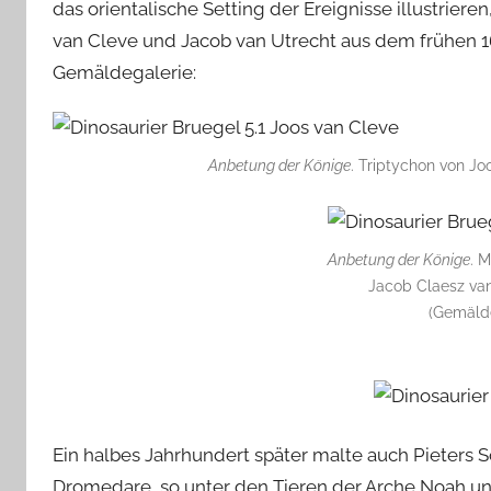
das orientalische Setting der Ereignisse illustriere
van Cleve und Jacob van Utrecht aus dem frühen 16.
Gemäldegalerie:
Anbetung der Könige
. Triptychon von Jo
Anbetung der Könige
. M
Jacob Claesz van
(Gemälde
Ein halbes Jahrhundert später malte auch Pieters 
Dromedare, so unter den Tieren der Arche Noah u