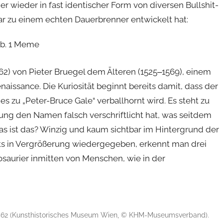
 wieder in fast identischer Form von diversen Bullshit-
bar zu einem echten Dauerbrenner entwickelt hat:
62) von Pieter Bruegel dem Älteren (1525‒1569), einem
issance. Die Kuriosität beginnt bereits damit, dass der
u „Peter-Bruce Gale“ verballhornt wird. Es steht zu
nung den Namen falsch verschriftlicht hat, was seitdem
s ist das? Winzig und kaum sichtbar im Hintergrund der
ets in Vergrößerung wiedergegeben, erkennt man drei
osaurier inmitten von Menschen, wie in der
, 1562 (Kunsthistorisches Museum Wien, © KHM-Museumsverband).