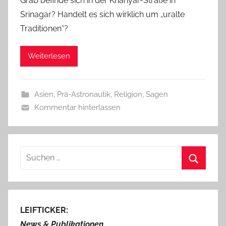
Grab befinde sich in der Khanyar-Straße in
Srinagar? Handelt es sich wirklich um „uralte
Traditionen“?
Weiterlesen
Asien
,
Prä-Astronautik
,
Religion
,
Sagen
Kommentar hinterlassen
Suchen
nach:
Suchen
LEIFTICKER:
News & Publikationen