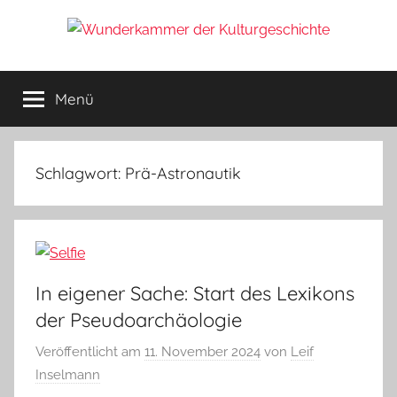
Zum
Inhalt
Wunderkammer
springen
Rätsel
der
Menü
der
Geschichte
&
Archäologie
Kulturgeschichte
Schlagwort:
Prä-Astronautik
In eigener Sache: Start des Lexikons
der Pseudoarchäologie
Veröffentlicht am
11. November 2024
von
Leif
Inselmann