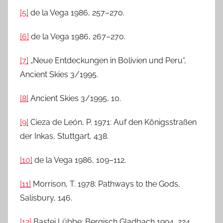
[5]
de la Vega 1986, 257–270.
[6]
de la Vega 1986, 267–270.
[7]
„Neue Entdeckungen in Bolivien und Peru“,
Ancient Skies 3/1995.
[8]
Ancient Skies 3/1995, 10.
[9]
Cieza de León, P. 1971: Auf den Königsstraßen
der Inkas, Stuttgart, 438.
[10]
de la Vega 1986, 109–112.
[11]
Morrison, T. 1978: Pathways to the Gods,
Salisbury, 146.
[12]
Bastei Lübbe: Bergisch Gladbach 1994, 224.