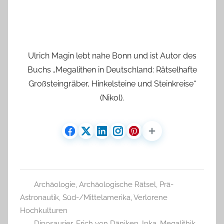
Ulrich Magin lebt nahe Bonn und ist Autor des
Buchs „Megalithen in Deutschland: Rätselhafte
Großsteingräber, Hinkelsteine und Steinkreise“
(Nikol).
Archäologie
,
Archäologische Rätsel
,
Prä-
Astronautik
,
Süd-/Mittelamerika
,
Verlorene
Hochkulturen
Dinosaurier
,
Erich von Däniken
,
Inka
,
Megalithik
,