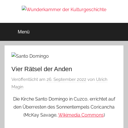
Zum
Inhalt
springen
Wunderkammer
Rätsel
der
Menü
Geschichte
der
&
Archäologie
Kulturgeschichte
Vier Rätsel der Anden
Veröffentlicht am
26. September 2022
von
Ulrich
Magin
Die Kirche Santo Domingo in Cuzco, errichtet auf
den Überresten des Sonnentempels Coricancha
(McKay Savage,
Wikimedia Commons
)