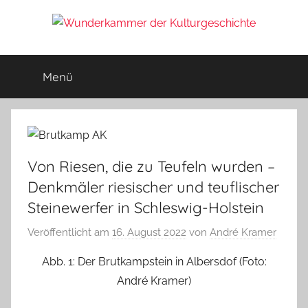
Zum
Inhalt
Wunderkammer
springen
Rätsel
der
Menü
der
Geschichte
&
Archäologie
Kulturgeschichte
Von Riesen, die zu Teufeln wurden –
Denkmäler riesischer und teuflischer
Steinewerfer in Schleswig-Holstein
Veröffentlicht am
16. August 2022
von
André Kramer
Abb. 1: Der Brutkampstein in Albersdof (Foto:
André Kramer)