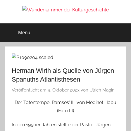
Zum
Inhalt
springen
Wunderkammer
Rätsel
der
Menü
Geschichte
der
&
Archäologie
Kulturgeschichte
Herman Wirth als Quelle von Jürgen
Spanuths Atlantisthesen
Veröffentlicht am
9. Oktober 2023
von
Ulrich Magin
Der Totentempel Ramses‘ III. von Medinet Habu
(Foto LI)
In den 1950er Jahren stellte der Pastor Jürgen