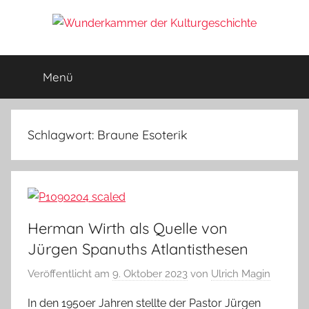
Zum
Inhalt
Wunderkammer
springen
Rätsel
der
Menü
der
Geschichte
&
Archäologie
Kulturgeschichte
Schlagwort:
Braune Esoterik
Herman Wirth als Quelle von
Jürgen Spanuths Atlantisthesen
Veröffentlicht am
9. Oktober 2023
von
Ulrich Magin
In den 1950er Jahren stellte der Pastor Jürgen