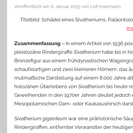
Veröffentlicht am
6. Januar 2025
von
Leif Inselmann
Titelbild: Schädel eines Sivatheriums, Paläonto
In
Zusammenfassung
‒ In einem Artikel von 1936 pos
pleistozäne Rindergiraffe
Sivatherium
habe bis in h
Bronzefigur aus einem frühdynastischen Wagengrab 
schaufelartigen und zwei kleineren Hörnern, das 
mutmaßliche Darstellung auf einem 8.000 Jahre alte
holozänen Überlebens von
Sivatherium
bis heute r
Geweihenden in den 1970er Jahren deutet jedoch d
Mesopotamischen Dam- oder Kaukasushirsch darste
Sivatherium giganteum
war eine prähistorische Säu
Rindergiraffen, entfernter Verwandter der heutigen