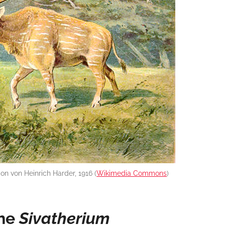
on von Heinrich Harder, 1916 (
Wikimedia Commons
)
che
Sivatherium