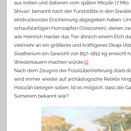
aus Indien und datieren vom späten Miozän (7 Mio. J
Shivas“, benannt nach der Fundstätte in den Siwal
eindrucksvolle Erscheinung abgegeben haben: Unv
schaufelartigen Hornzapfen (Ossiconen), denen zw
wie Heinrich Harder das Tier ähnlich einem Elch da
vielmehr an ein größeres und kräftigeres Okapi (Ab
Sivatherium
ein Gewicht von 857–1812 kg erreicht h
Wiederkäuern machen würde.
[1]
Nach dem Zeugnis der Fossilüberlieferung starb d
wird immer wieder auf archäologische Relikte hin
Holozän belegen sollen. Ist es möglich, dass die G
Sumerern bekannt war?