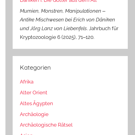
Däniken I: Die Götter aus dem All
Mumien, Monstren, Manipulationen ‒
Antike Mischwesen bei Erich von Däniken
und Jörg Lanz von Liebenfels
. Jahrbuch für
Kryptozoologie 6 (2025), 71‒120.
Kategorien
Afrika
Alter Orient
Altes Ägypten
Archäologie
Archäologische Rätsel