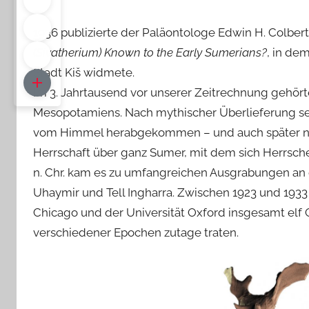
1936 publizierte der Paläontologe Edwin H. Colbert
(Sivatherium) Known to the Early Sumerians?
, in de
Stadt Kiš widmete.
Im 3. Jahrtausend vor unserer Zeitrechnung gehört
Mesopotamiens. Nach mythischer Überlieferung sei
vom Himmel herabgekommen – und auch später noch g
Herrschaft über ganz Sumer, mit dem sich Herrsch
n. Chr. kam es zu umfangreichen Ausgrabungen an d
Uhaymir und Tell Ingharra. Zwischen 1923 und 193
Chicago und der Universität Oxford insgesamt el
verschiedener Epochen zutage traten.