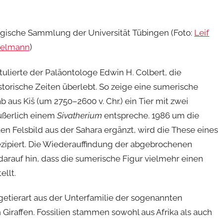
logische Sammlung der Universität Tübingen (Foto:
Leif
selmann
)
tulierte der Paläontologe Edwin H. Colbert, die
istorische Zeiten überlebt. So zeige eine sumerische
aus Kiš (um 2750–2600 v. Chr.) ein Tier mit zwei
äußerlich einem
Sivatherium
entspreche. 1986 um die
n Felsbild aus der Sahara ergänzt, wird die These eines
ezipiert. Die Wiederauffindung der abgebrochenen
arauf hin, dass die sumerische Figur vielmehr einen
llt.
getierart aus der Unterfamilie der sogenannten
 Giraffen. Fossilien stammen sowohl aus Afrika als auch