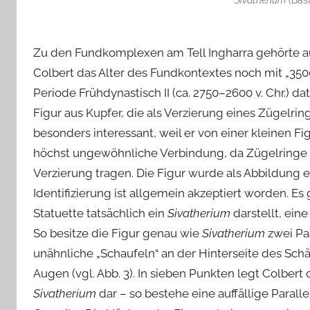
Sivatherium
(Basu
Zu den Fundkomplexen am Tell Ingharra gehörte a
Colbert das Alter des Fundkontextes noch mit „3500 
Periode Frühdynastisch II (ca. 2750–2600 v. Chr.) d
Figur aus Kupfer, die als Verzierung eines Zügelri
besonders interessant, weil er von einer kleinen F
höchst ungewöhnliche Verbindung, da Zügelringe a
Verzierung tragen. Die Figur wurde als Abbildung 
Identifizierung ist allgemein akzeptiert worden. E
Statuette tatsächlich ein
Sivatherium
darstellt, ein
So besitze die Figur genau wie
Sivatherium
zwei Paa
unähnliche „Schaufeln“ an der Hinterseite des Schä
Augen (vgl. Abb. 3). In sieben Punkten legt Colber
Sivatherium
dar – so bestehe eine auffällige Parall