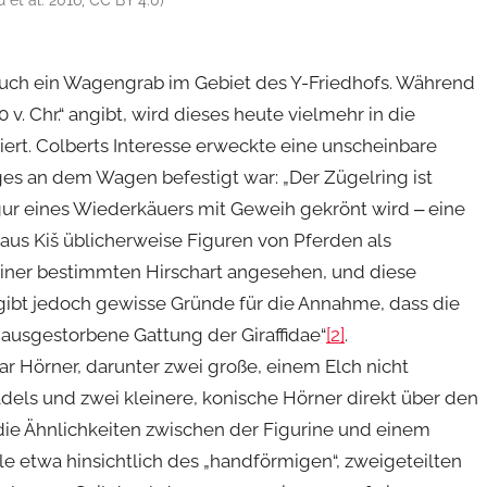
 et al. 2016, CC BY 4.0)
uch ein Wagengrab im Gebiet des Y-Friedhofs. Während
v. Chr.“ angibt, wird dieses heute vielmehr in die
atiert. Colberts Interesse erweckte eine unscheinbare
nges an dem Wagen befestigt war: „Der Zügelring ist
igur eines Wiederkäuers mit Geweih gekrönt wird ‒ eine
us Kiš üblicherweise Figuren von Pferden als
einer bestimmten Hirschart angesehen, und diese
s gibt jedoch gewisse Gründe für die Annahme, dass die
e ausgestorbene Gattung der Giraffidae“
[2]
.
r Hörner, darunter zwei große, einem Elch nicht
dels und zwei kleinere, konische Hörner direkt über den
t die Ähnlichkeiten zwischen der Figurine und einem
ele etwa hinsichtlich des „handförmigen“, zweigeteilten