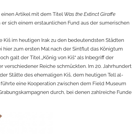
 einen Artikel mit dem Titel
Was the Extinct Giraffe
m er sich einem erstaunlichen Fund aus der sumerischen
e Kiš im heutigen Irak zu den bedeutendsten Städten
 hier zum ersten Mal nach der Sintflut das Königtum
alt der Titel „König von Kiš“ als Inbegriff der
er verschiedener Reiche schmückten. Im 20. Jahrhundert
er Stätte des ehemaligen Kiš, dem heutigen Tell al-
3 führte eine Kooperation zwischen dem Field Museum
f Grabungskampagnen durch, bei denen zahlreiche Funde