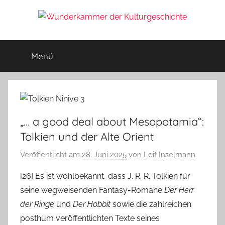
Zum
Inhalt
Wunderkammer
springen
Rätsel
der
Menü
der
Geschichte
&
Archäologie
Kulturgeschichte
„… a good deal about Mesopotamia“:
Tolkien und der Alte Orient
Veröffentlicht am
28. Juni 2025
von
Leif Inselmann
[26] Es ist wohlbekannt, dass J. R. R. Tolkien für
seine wegweisenden Fantasy-Romane
Der Herr
der Ringe
und
Der Hobbit
sowie die zahlreichen
posthum veröffentlichten Texte seines