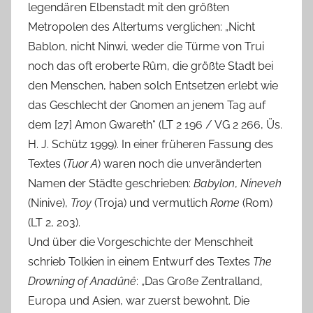
legendären Elbenstadt mit den größten
Metropolen des Altertums verglichen: „Nicht
Bablon, nicht Ninwi, weder die Türme von Trui
noch das oft eroberte Rûm, die größte Stadt bei
den Menschen, haben solch Entsetzen erlebt wie
das Geschlecht der Gnomen an jenem Tag auf
dem [27] Amon Gwareth“ (LT 2 196 / VG 2 266, Üs.
H. J. Schütz 1999). In einer früheren Fassung des
Textes (
Tuor A
) waren noch die unveränderten
Namen der Städte geschrieben:
Babylon
,
Nineveh
(Ninive),
Troy
(Troja) und vermutlich
Rome
(Rom)
(LT 2, 203).
Und über die Vorgeschichte der Menschheit
schrieb Tolkien in einem Entwurf des Textes
The
Drowning of Anadûnȇ
: „Das Große Zentralland,
Europa und Asien, war zuerst bewohnt. Die