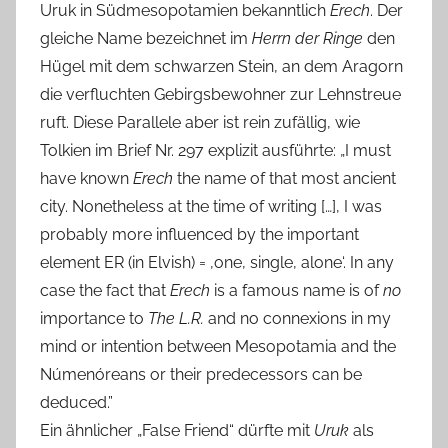
Uruk in Südmesopotamien bekanntlich
Erech
. Der
gleiche Name bezeichnet im
Herrn der Ringe
den
Hügel mit dem schwarzen Stein, an dem Aragorn
die verfluchten Gebirgsbewohner zur Lehnstreue
ruft. Diese Parallele aber ist rein zufällig, wie
Tolkien im Brief Nr. 297 explizit ausführte: „I must
have known
Erech
the name of that most ancient
city. Nonetheless at the time of writing […], I was
probably more influenced by the important
element ER (in Elvish) = ‚one, single, alone‘. In any
case the fact that
Erech
is a famous name is of
no
importance to
The L.R.
and no connexions in my
mind or intention between Mesopotamia and the
Númenóreans or their predecessors can be
deduced.”
Ein ähnlicher „False Friend“ dürfte mit
Uruk
als