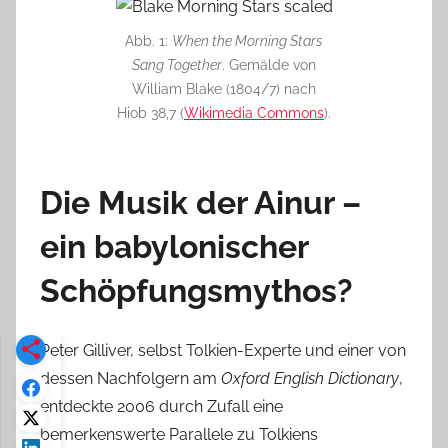
Abb. 1:
When the Morning Stars
Sang Together
. Gemälde von
William Blake (1804/7) nach
Hiob 38,7 (
Wikimedia Commons
).
Die Musik der Ainur –
ein babylonischer
Schöpfungsmythos?
Peter Gilliver, selbst Tolkien-Experte und einer von
dessen Nachfolgern am
Oxford English Dictionary
,
entdeckte 2006 durch Zufall eine
bemerkenswerte Parallele zu Tolkiens