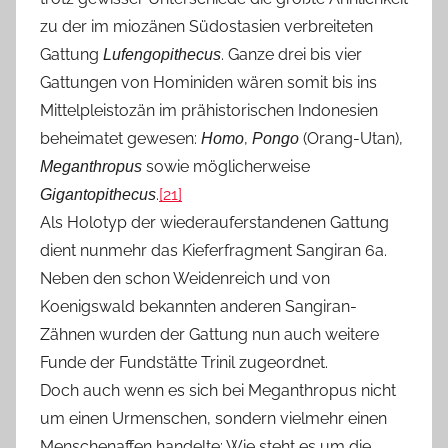
zu der im miozänen Südostasien verbreiteten
Gattung
. Ganze drei bis vier
Lufengopithecus
Gattungen von Hominiden wären somit bis ins
Mittelpleistozän im prähistorischen Indonesien
beheimatet gewesen:
,
(Orang-Utan),
Homo
Pongo
sowie möglicherweise
Meganthropus
.
[21]
Gigantopithecus
Als Holotyp der wiederauferstandenen Gattung
dient nunmehr das Kieferfragment Sangiran 6a.
Neben den schon Weidenreich und von
Koenigswald bekannten anderen Sangiran-
Zähnen wurden der Gattung nun auch weitere
Funde der Fundstätte Trinil zugeordnet.
Doch auch wenn es sich bei Meganthropus nicht
um einen Urmenschen, sondern vielmehr einen
Menschenaffen handelte: Wie steht es um die