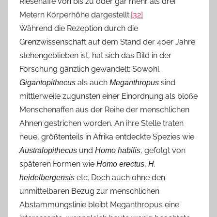
Riesenaffe von bis zu oder gar mehr als drei
Metern Körperhöhe dargestellt.
[32]
Während die Rezeption durch die
Grenzwissenschaft auf dem Stand der 40er Jahre
stehengeblieben ist, hat sich das Bild in der
Forschung gänzlich gewandelt: Sowohl
als auch
sind
Gigantopithecus
Meganthropus
mittlerweile zugunsten einer Einordnung als bloße
Menschenaffen aus der Reihe der menschlichen
Ahnen gestrichen worden. An ihre Stelle traten
neue, größtenteils in Afrika entdeckte Spezies wie
und
, gefolgt von
Australopithecus
Homo habilis
späteren Formen wie
,
.
Homo erectus
H
etc. Doch auch ohne den
heidelbergensis
unmittelbaren Bezug zur menschlichen
Abstammungslinie bleibt Meganthropus eine