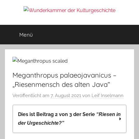
Zum
Inhalt
Wunderkammer
springen
Rätsel
der
Menü
der
Geschichte
&
Archäologie
Kulturgeschichte
Meganthropus palaeojavanicus –
„Riesenmensch des alten Java“
Veröffentlicht am
7. August 2021
von
Leif Inselmann
Dies ist Beitrag 2 von 3 der Serie
“Riesen in
der Urgeschichte?”