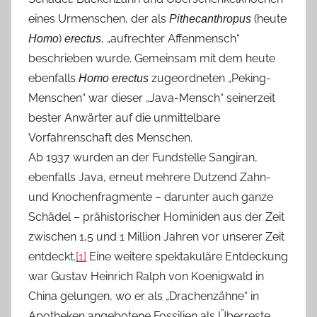
eines Urmenschen, der als
(heute
Pithecanthropus
)
, „aufrechter Affenmensch“
Homo
erectus
beschrieben wurde. Gemeinsam mit dem heute
ebenfalls
zugeordneten „Peking-
Homo erectus
Menschen“ war dieser „Java-Mensch“ seinerzeit
bester Anwärter auf die unmittelbare
Vorfahrenschaft des Menschen.
Ab 1937 wurden an der Fundstelle Sangiran,
ebenfalls Java, erneut mehrere Dutzend Zahn-
und Knochenfragmente – darunter auch ganze
Schädel – prähistorischer Hominiden aus der Zeit
zwischen 1,5 und 1 Million Jahren vor unserer Zeit
entdeckt.
[1]
Eine weitere spektakuläre Entdeckung
war Gustav Heinrich Ralph von Koenigwald in
China gelungen, wo er als „Drachenzähne“ in
Apotheken angebotene Fossilien als Überreste