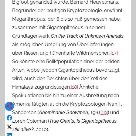
Bigfoot gehandelt wurde. Bernard Heuvel­mans,
Begründer der heutigen Kryptozoologie, erwähnt
Meganthropus, der 8 bis 10 Fuß gemessen habe,
zusammen mit Gigantopithecus in seinem
Grundlagenwerk
On the Track of Unknown Animals
als möglichen Ursprung von Überlieferungen
über Riesen und hünenhafte Wildmenschen.
[17]
So könnte eine Reliktpopulation einer der beiden
Arten, wobei jedoch Gigantopithecus bevorzugt
wird, auch den Berichten über den Yeti des
Himalaya zugrundeliegen.
[18]
Ähnliche
Spekulationen bis hin zu einer Ausbreitung nach
Amerika tätigten auch die Kryptozoologen Ivan T.
Sanderson (
, 1961
[19]
) und
Abominable Snowmen
Loren Coleman (
True Giants: Is Gigantopithecus
, 2010).
still alive?