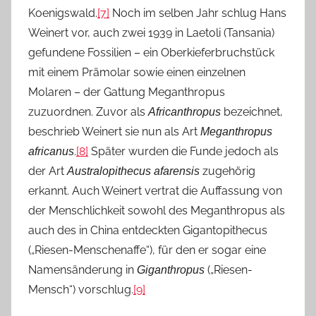
Koenigswald.
[7]
Noch im selben Jahr schlug Hans
Weinert vor, auch zwei 1939 in Laetoli (Tansania)
gefundene Fossilien – ein Oberkieferbruchstück
mit einem Prämolar sowie einen einzelnen
Molaren – der Gattung Meganthropus
zuzuordnen. Zuvor als
bezeichnet,
Africanthropus
beschrieb Weinert sie nun als Art
Meganthropus
.
[8]
Später wurden die Funde jedoch als
africanus
der Art
zugehörig
Australopithecus afarensis
erkannt. Auch Weinert vertrat die Auffassung von
der Menschlichkeit sowohl des Meganthropus als
auch des in China entdeckten Gigantopithecus
(„Riesen-Menschenaffe“), für den er sogar eine
Namensänderung in
(„Riesen-
Giganthropus
Mensch“) vorschlug.
[9]