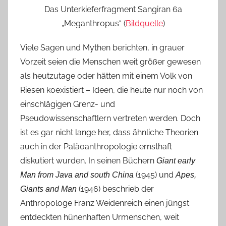
Erich von Däniken und die Riesenzähne
Das Unterkieferfragment Sangiran 6a
Meganthropus palaeojavanicus –
„Meganthropus“ (
Bildquelle
)
„Riesenmensch des alten Java“
Der Knochen von Berg Aukas
Viele Sagen und Mythen berichten, in grauer
Vorzeit seien die Menschen weit größer gewesen
als heutzutage oder hätten mit einem Volk von
Riesen koexistiert – Ideen, die heute nur noch von
einschlägigen Grenz- und
Pseudowissenschaftlern vertreten werden. Doch
ist es gar nicht lange her, dass ähnliche Theorien
auch in der Paläoanthropologie ernsthaft
diskutiert wurden. In seinen Büchern
Giant early
(1945) und
Man from Java and south China
Apes,
(1946) beschrieb der
Giants and Man
Anthropologe Franz Weidenreich einen jüngst
entdeckten hünenhaften Urmenschen, weit