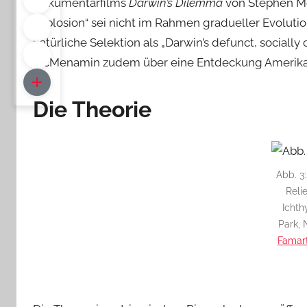
Dokumentarfilms
Darwin’s Dilemma
von Stephen Me
Explosion“ sei nicht im Rahmen gradueller Evolutio
natürliche Selektion als „Darwin’s defunct, socially
McMenamin zudem über eine Entdeckung Amerikas d
Die Theorie
Abb. 3
Relie
Ichth
Park, 
Famart