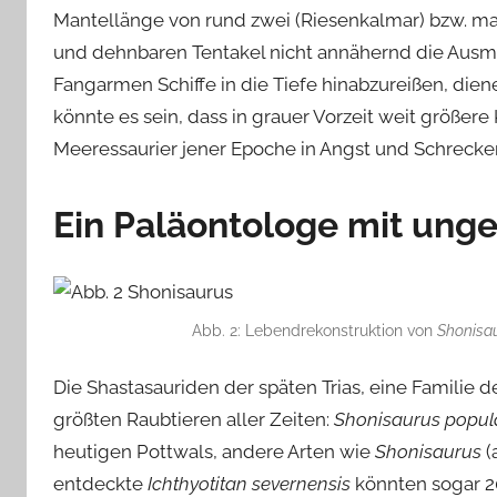
Mantellänge von rund zwei (Riesenkalmar) bzw. max
und dehnbaren Tentakel nicht annähernd die Ausma
Fangarmen Schiffe in die Tiefe hinabzureißen, dien
könnte es sein, dass in grauer Vorzeit weit größere 
Meeressaurier jener Epoche in Angst und Schrecke
Ein Paläontologe mit ung
Abb. 2: Lebendrekonstruktion von
Shonisau
Die Shastasauriden der späten Trias, eine Familie d
größten Raubtieren aller Zeiten:
Shonisaurus popul
heutigen Pottwals, andere Arten wie
Shonisaurus
(
entdeckte
Ichthyotitan severnensis
könnten sogar 20