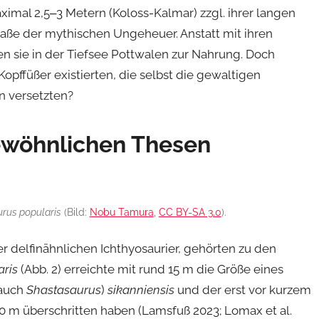
imal 2,5‒3 Metern (Koloss-Kalmar) zzgl. ihrer langen
ße der mythischen Ungeheuer. Anstatt mit ihren
en sie in der Tiefsee Pottwalen zur Nahrung. Doch
Kopffüßer existierten, die selbst die gewaltigen
n versetzten?
ewöhnlichen Thesen
rus popularis
(Bild:
Nobu Tamura
,
CC BY-SA 3.0
).
er delfinähnlichen Ichthyosaurier, gehörten zu den
aris
(Abb. 2) erreichte mit rund 15 m die Größe eines
auch
Shastasaurus
)
sikanniensis
und der erst vor kurzem
 m überschritten haben (Lamsfuß 2023; Lomax et al.