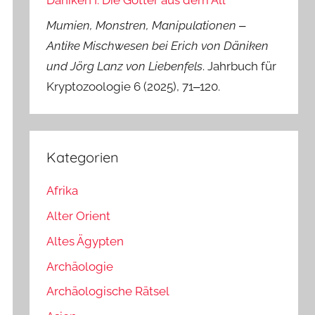
Däniken I: Die Götter aus dem All
Mumien, Monstren, Manipulationen ‒
Antike Mischwesen bei Erich von Däniken
und Jörg Lanz von Liebenfels
. Jahrbuch für
Kryptozoologie 6 (2025), 71‒120.
Kategorien
Afrika
Alter Orient
Altes Ägypten
Archäologie
Archäologische Rätsel