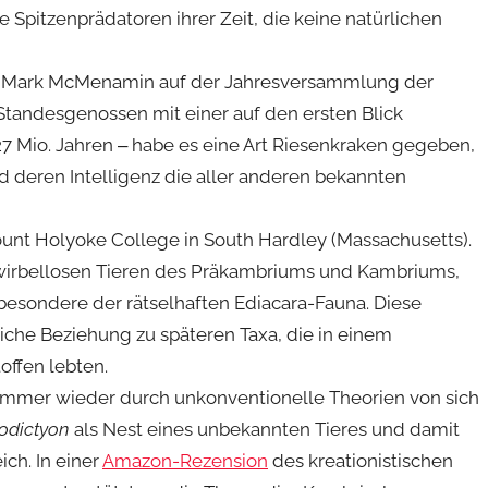
Spitzenprädatoren ihrer Zeit, die keine natürlichen
ge Mark McMenamin auf der Jahresversammlung der
Standesgenossen mit einer auf den ersten Blick
227 Mio. Jahren ‒ habe es eine Art Riesenkraken gegeben,
d deren Intelligenz die aller anderen bekannten
nt Holyoke College in South Hardley (Massachusetts).
 wirbellosen Tieren des Präkambriums und Kambriums,
besondere der rätselhaften Ediacara-Fauna. Diese
iche Beziehung zu späteren Taxa, die in einem
rstoffen lebten.
mmer wieder durch unkonventionelle Theorien von sich
odictyon
als Nest eines unbekannten Tieres und damit
ch. In einer
Amazon-Rezension
des kreationistischen