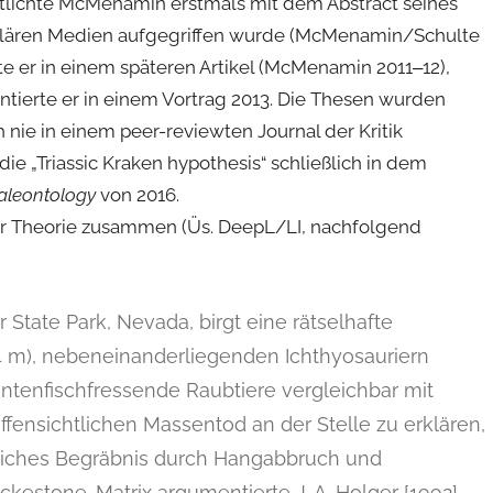
ntlichte McMenamin erstmals mit dem Abstract seines
opulären Medien aufgegriffen wurde (McMenamin/Schulte
 er in einem späteren Artikel (McMenamin 2011‒12),
tierte er in einem Vortrag 2013. Die Thesen wurden
nie in einem peer-reviewten Journal der Kritik
e „Triassic Kraken hypothesis“ schließlich in dem
aleontology
von 2016.
der Theorie zusammen (Üs. DeepL/LI, nachfolgend
State Park, Nevada, birgt eine rätselhafte
m), nebeneinanderliegenden Ichthyosauriern
tintenfischfressende Raubtiere vergleichbar mit
fensichtlichen Massentod an der Stelle zu erklären,
zliches Begräbnis durch Hangabbruch und
ckestone-Matrix argumentierte J. A. Holger [1992]