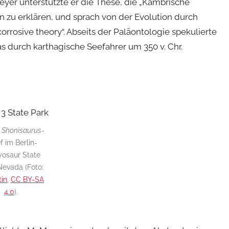
yer unterstützte er die These, die „Kambrische
n zu erklären, und sprach von der Evolution durch
 corrosive theory“. Abseits der Paläontologie spekulierte
urch karthagische Seefahrer um 350 v. Chr.
:
Shonisaurus
-
f im Berlin-
yosaur State
Nevada (Foto:
in
,
CC BY-SA
4.0
).