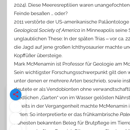
2024). Diese Meeresreptilien waren unangefochtene 
Feinde besaßen … oder?
2011 verstörte der US-amerikanische Paläontolo
Geological Society of America
in Minneapolis seine 
unglaublichen These: In der späten Trias ‒ vor ca. 
die Jagd auf jene großen Ichthyosaurier machte un
Kopffüßer übersteige.
Mark McMenamin ist Professor für Geologie am Mou
Sein wichtigster Forschungsschwerpunkt gilt den
unter denen er mehrere Arten beschrieb, sowie ins
deutete er als Vendobionten ohne verwandtschaftl
friedlichen „Garten“ von im Wasser gelösten Näh
Bereits in der Vergangenheit machte McMenamin i
reden: So interpretierte er das frühkambrische
Pale
frühesten bekannten Beleg für Brutpflege im Tierrei