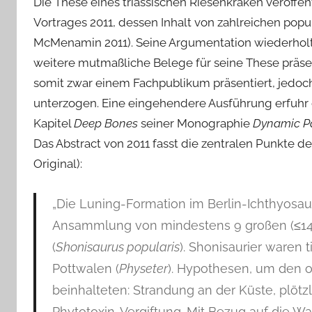
Die These eines triassischen Riesenkraken veröffe
Vortrages 2011, dessen Inhalt von zahlreichen p
McMenamin 2011). Seine Argumentation wiederholte
weitere mutmaßliche Belege für seine These präsen
somit zwar einem Fachpublikum präsentiert, jedoch 
unterzogen. Eine eingehendere Ausführung erfuhr di
Kapitel
Deep Bones
seiner Monographie
Dynamic P
Das Abstract von 2011 fasst die zentralen Punkte 
Original):
„Die Luning-Formation im Berlin-Ichthyosaur 
Ansammlung von mindestens 9 großen (≤14 
(
Shonisaurus popularis
). Shonisaurier waren 
Pottwalen (
Physeter
). Hypothesen, um den of
beinhalteten: Strandung an der Küste, plöt
Phytotoxin-Vergiftung. Mit Bezug auf die Wa