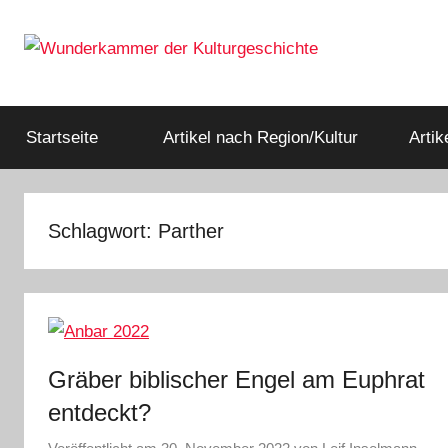
Zum
Inhalt
springen
Rätsel
Wunderkammer
der
Geschichte
Startseite
Artikel nach Region/Kultur
Arti
der
&
Archäologie
Kulturgeschichte
Schlagwort:
Parther
Gräber biblischer Engel am Euphrat
entdeckt?