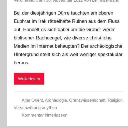
Veröffentlicht am
30. November 2022
von
Leif Inselmann
Bei der diesjährigen Dürre tauchten am oberen
Euphrat im Irak rätselhafte Ruinen aus dem Fluss
auf. Handelt es sich dabei um die Gräber vierer
biblischer Racheengel, wie diverse christliche
Medien im Internet behaupten? Der archäologische
Hintergrund stellt sich als weit weniger spektakulär
heraus.
Weiterlesen
Alter Orient
,
Archäologie
,
Grenzwissenschaft
,
Religion
,
Verschwörungsmythen
Kommentar hinterlassen