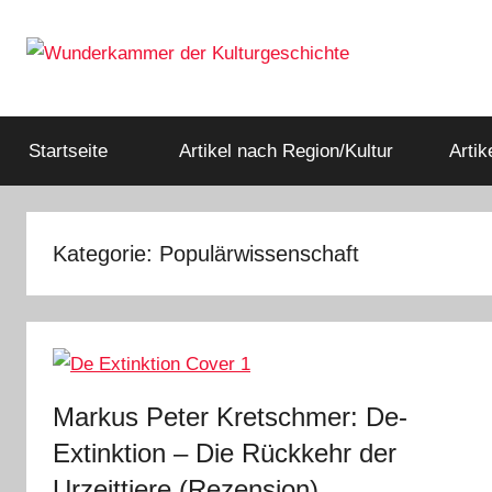
Zum
Inhalt
springen
Rätsel
Wunderkammer
der
Geschichte
Startseite
Artikel nach Region/Kultur
Arti
der
&
Archäologie
Kulturgeschichte
Kategorie:
Populärwissenschaft
Markus Peter Kretschmer: De-
Extinktion ‒ Die Rückkehr der
Urzeittiere (Rezension)