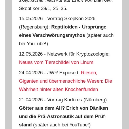
skeptischer Nachruf auf Erich von Däniken
.
Skeptiker 39/1, 25‒35.
15.05.2026 - Vortrag SkepKon 2026
(Regensburg):
Reptiloiden - Ursprünge
eines Verschwörungsmythos
(später auch
bei YouTube!)
12.05.2026 - Netzwerk für Kryptozoologie:
Neues vom Tierschädel von Linum
24.04.2026 - JWR Exposed:
Riesen,
Giganten und übermenschliche Wesen: Die
Wahrheit hinter alten Knochenfunden
21.04.2026 - Vortrag Kortizes (Nürnberg):
Götter aus dem All? Erich von Däniken
und die Prä-Astro­nautik auf dem Prüf­
stand
(später auch bei YouTube!)