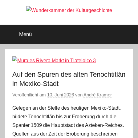
Zum
Inhalt
springen
Wunderkammer
Rätsel
der
Menü
Geschichte
der
&
Archäologie
Kulturgeschichte
Auf den Spuren des alten Tenochtitlán
in Mexiko-Stadt
Veröffentlicht am
10. Juni 2026
von
André Kramer
Gelegen an der Stelle des heutigen Mexiko-Stadt,
bildete Tenochtitlán bis zur Eroberung durch die
Spanier 1509 die Hauptstadt des Azteken-Reiches.
Quellen aus der Zeit der Eroberung beschreiben