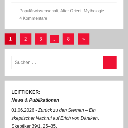
Populärwissenschaft
,
Alter Orient
,
Mythologie
4 Kommentare
Seitennummerierung
Nächste
1
2
3
…
8
»
Beiträge
der
Beiträge
Suchen
nach:
Suchen
LEIFTICKER:
News & Publikationen
01.06.2026 -
Zurück zu den Sternen ‒ Ein
skeptischer Nachruf auf Erich von Däniken
.
Skeptiker 39/1, 25‒35.