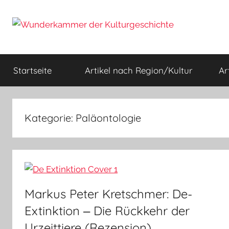
Zum
Inhalt
springen
Wunderkammer
Rätsel
der
Startseite
Artikel nach Region/Kultur
Ar
Geschichte
der
&
Archäologie
Kulturgeschichte
Kategorie:
Paläontologie
Markus Peter Kretschmer: De-
Extinktion ‒ Die Rückkehr der
Urzeittiere (Rezension)