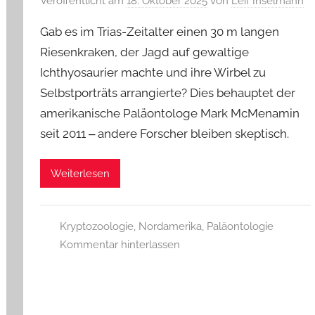
Veröffentlicht am
18. Oktober 2025
von
Leif Inselmann
Gab es im Trias-Zeitalter einen 30 m langen
Riesenkraken, der Jagd auf gewaltige
Ichthyosaurier machte und ihre Wirbel zu
Selbstporträts arrangierte? Dies behauptet der
amerikanische Paläontologe Mark McMenamin
seit 2011 ‒ andere Forscher bleiben skeptisch.
Weiterlesen
Kryptozoologie
,
Nordamerika
,
Paläontologie
Kommentar hinterlassen