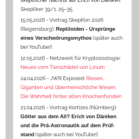
skeptischer Nachruf auf Erich von Däniken
Skeptiker 39/1, 25‒35.
15.05.2026 - Vortrag SkepKon 2026
(Regensburg):
Reptiloiden - Ursprünge
(später auch
eines Verschwörungsmythos
bei YouTube!)
12.05.2026 - Netzwerk für Kryptozoologie:
Neues vom Tierschädel von Linum
24.04.2026 - JWR Exposed:
Riesen,
Giganten und übermenschliche Wesen:
Die Wahrheit hinter alten Knochenfunden
21.04.2026 - Vortrag Kortizes (Nürnberg):
Götter aus dem All? Erich von Däniken
und die Prä-Astro­nautik auf dem Prüf­
(später auch bei YouTube!)
stand