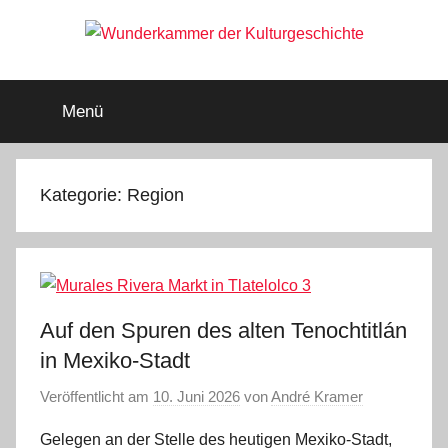
Zum
Inhalt
springen
Wunderkammer
Rätsel
der
Menü
Geschichte
der
&
Archäologie
Kulturgeschichte
Kategorie:
Region
Auf den Spuren des alten Tenochtitlán
in Mexiko-Stadt
Veröffentlicht am
10. Juni 2026
von
André Kramer
Gelegen an der Stelle des heutigen Mexiko-Stadt,