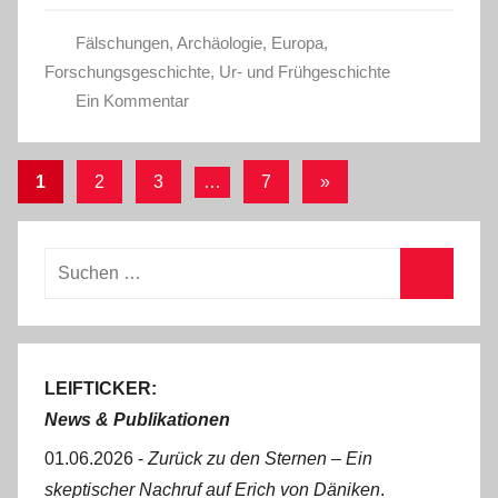
Fälschungen
,
Archäologie
,
Europa
,
Forschungsgeschichte
,
Ur- und Frühgeschichte
Ein Kommentar
Seitennummerierung
Nächste
1
2
3
…
7
»
Beiträge
der
Beiträge
Suchen
nach:
Suchen
LEIFTICKER:
News & Publikationen
01.06.2026 -
Zurück zu den Sternen ‒ Ein
skeptischer Nachruf auf Erich von Däniken
.