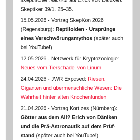
skeptischer Nachruf auf Erich von Däniken
.
Skeptiker 39/1, 25‒35.
15.05.2026 - Vortrag SkepKon 2026
(Regensburg):
Reptiloiden - Ursprünge
eines Verschwörungsmythos
(später auch
bei YouTube!)
12.05.2026 - Netzwerk für Kryptozoologie:
Neues vom Tierschädel von Linum
24.04.2026 - JWR Exposed:
Riesen,
Giganten und übermenschliche Wesen: Die
Wahrheit hinter alten Knochenfunden
21.04.2026 - Vortrag Kortizes (Nürnberg):
Götter aus dem All? Erich von Däniken
und die Prä-Astro­nautik auf dem Prüf­
stand
(später auch bei YouTube!)