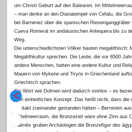
um Christi Geburt auf den Balearen. Im Mittelmeerra
– man denke an den Dianatempel von Cefalu, die Gro
bei Barnenez über die spanischen Riesenganggräber 
Cueva Romeral im andalusischen Antequera bis zu den
Weg.
Die unterschiedlichsten Völker bauten megalithisch: M
Megalithkultur sprechen. Die Leute, die vor 6500 Jah
andere Menschen, hatten eine andere Kultur und Relig
Mauern von Mykene und Tiryns in Griechenland auftü
Griechisch sprachen.
Ein Wort wie Dolmen wird dadurch sinnlos – es beze
kein einheitliches Konzept. Das heißt nicht, dass die
Kontakt zueinander gestanden hätten – Bernstein au
Mittelmeerraum, die Bronzezeit wäre ohne Zinn aus C
Galmés gruben Archäologen die Bronzefigur des ägypt