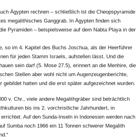
auch Ägypten rechnen – schließlich ist die Cheopspyramide
es megalithisches Ganggrab. In Ägypten finden sich
s die Pyramiden – beispielsweise auf dem Nabta Playa in der
, so im 4. Kapitel des Buchs Joschua, als der Heerführer
inen für jeden Stamm Israels, aufstellen lässt. Und die
hauen sein darf (5. Mose 27.5), erinnert an die Menhire, die
lischen Stellen aber wohl nicht um Augenzeugenberichte,
gebildet hatten und die erst später aufgezeichnet wurden.
 v. Chr., viele andere Megalithgräber sind beträchtlich
thkulturen bis ins 2. vorchristliche Jahrhundert, in
rrichtet. Auf den Sunda-Inseln in Indonesien werden nach
s auf Sumba noch 1966 ein 11 Tonnen schwerer Megalith
ng fand.“