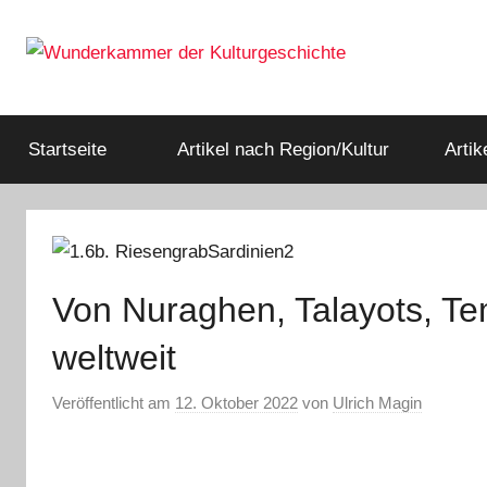
Zum
Inhalt
springen
Rätsel
Wunderkammer
der
Geschichte
Startseite
Artikel nach Region/Kultur
Arti
der
&
Archäologie
Kulturgeschichte
Von Nuraghen, Talayots, Te
weltweit
Veröffentlicht am
12. Oktober 2022
von
Ulrich Magin