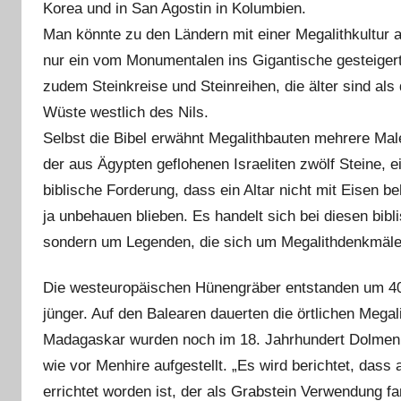
Korea und in San Agostin in Kolumbien.
Man könnte zu den Ländern mit einer Megalithkultur 
nur ein vom Monumentalen ins Gigantische gesteigert
zudem Steinkreise und Steinreihen, die älter sind al
Wüste westlich des Nils.
Selbst die Bibel erwähnt Megalithbauten mehrere Male
der aus Ägypten geflohenen Israeliten zwölf Steine, e
biblische Forderung, dass ein Altar nicht mit Eisen be
ja unbehauen blieben. Es handelt sich bei diesen bib
sondern um Legenden, die sich um Megalithdenkmäler 
Die westeuropäischen Hünengräber entstanden um 4000
jünger. Auf den Balearen dauerten die örtlichen Megali
Madagaskar wurden noch im 18. Jahrhundert Dolmen e
wie vor Menhire aufgestellt. „Es wird berichtet, das
errichtet worden ist, der als Grabstein Verwendu