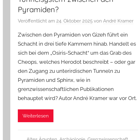
Pyramiden?
Veröffentlicht am
24. Oktober 2025
von
André Kramer
Zwischen den Pyramiden von Gizeh führt ein
Schacht in drei tiefe Kammern hinab. Handelt es
sich bei dem „Osiris-Schacht“ um das Grab des
Cheops, welches Herodot beschreibt – oder gar
den Zugang zu unterirdischen Tunneln zu
Pyramiden und Sphinx, wie in
grenzwissenschaftlichen Publikationen
behauptet wird? Autor André Kramer war vor Ort.
Weiterlesen
Altes Ägypten
,
Archäologie
,
Grenzwissenschaft
,