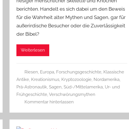
riesiger menschlicher Skelette und Knochen
berichten. Handelt es sich dabei um den Beweis
für die Wahrheit alter Mythen und Sagen, gar für
außerirdische Besucher oder die Zuverlässigkeit
der Bibel?
Weiterlesen
Riesen
,
Europa
,
Forschungsgeschichte
,
Klassische
Antike
,
Kreationismus
,
Kryptozoologie
,
Nordamerika
,
Prä-Astronautik
,
Sagen
,
Süd-/Mittelamerika
,
Ur- und
Frühgeschichte
,
Verschwörungsmythen
Kommentar hinterlassen