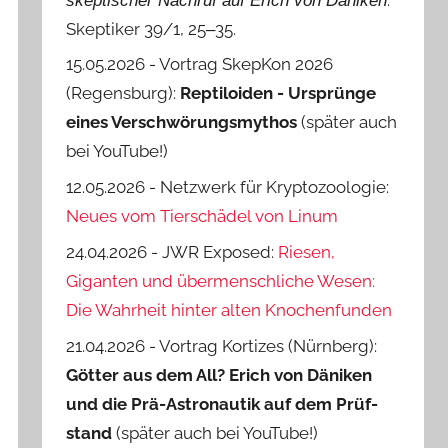
skeptischer Nachruf auf Erich von Däniken
Skeptiker 39/1, 25‒35.
15.05.2026 - Vortrag SkepKon 2026
(Regensburg):
Reptiloiden - Ursprünge
eines Verschwörungsmythos
(später auch
bei YouTube!)
12.05.2026 - Netzwerk für Kryptozoologie:
Neues vom Tierschädel von Linum
24.04.2026 - JWR Exposed:
Riesen,
Giganten und übermenschliche Wesen:
Die Wahrheit hinter alten Knochenfunden
21.04.2026 - Vortrag Kortizes (Nürnberg):
Götter aus dem All? Erich von Däniken
und die Prä-Astro­nautik auf dem Prüf­
stand
(später auch bei YouTube!)