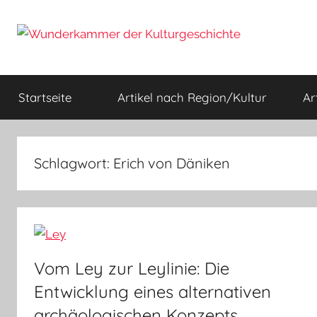
Zum
Inhalt
springen
Wunderkammer
Rätsel
der
Startseite
Artikel nach Region/Kultur
Ar
Geschichte
der
&
Archäologie
Kulturgeschichte
Schlagwort:
Erich von Däniken
Vom Ley zur Leylinie: Die
Entwicklung eines alternativen
archäologischen Konzepts